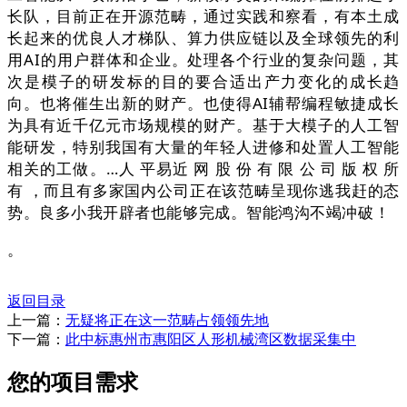
长队，目前正在开源范畴，通过实践和察看，有本土成
长起来的优良人才梯队、算力供应链以及全球领先的利
用AI的用户群体和企业。处理各个行业的复杂问题，其
次是模子的研发标的目的要合适出产力变化的成长趋
向。也将催生出新的财产。也使得AI辅帮编程敏捷成长
为具有近千亿元市场规模的财产。基于大模子的人工智
能研发，特别我国有大量的年轻人进修和处置人工智能
相关的工做。…人 平易近 网 股 份 有 限 公 司 版 权 所
有 ，而且有多家国内公司正在该范畴呈现你逃我赶的态
势。良多小我开辟者也能够完成。智能鸿沟不竭冲破！
。
返回目录
上一篇：
无疑将正在这一范畴占领领先地
下一篇：
此中标惠州市惠阳区人形机械湾区数据采集中
您的项目需求