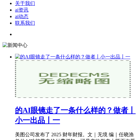
关于我们
ai资讯
ai动态
联系我们
的AI眼镜走了一条什么样的？做者丨
小一出品丨一
美图公司发布了 2025 财年财报。文｜无境 编｜任晓渔