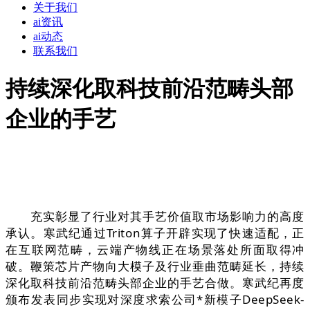
关于我们
ai资讯
ai动态
联系我们
持续深化取科技前沿范畴头部
企业的手艺
充实彰显了行业对其手艺价值取市场影响力的高度
承认。寒武纪通过Triton算子开辟实现了快速适配，正
在互联网范畴，云端产物线正在场景落处所面取得冲
破。鞭策芯片产物向大模子及行业垂曲范畴延长，持续
深化取科技前沿范畴头部企业的手艺合做。寒武纪再度
颁布发表同步实现对深度求索公司*新模子DeepSeek-