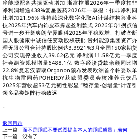
净能源配备共振驱动增加 浙富控股2026年一季度扣非
净利润增逾438%复星医药2026年一季报：扣非净利同
比增加21.96% 将持续深化数字化取AI计谋结构兴业科
技2025年汽车内饰皮革撑起盈利款式 2026年Q1拐点信
号进一步开阔爽朗华厦眼科2025年平稳双增、打破垄断
国人眼健康中诚信任变动股权获批 贵州能源集团资产办
理无限公司合计持股比例达3.3921%3月全国150家期货
公司实现停业收入39.62亿元 净利润11.58亿元一季度
社会融资规模增量6488.1亿 数字经济贷款余额同比增
22.8%复宏汉霖取Organon颁布发表欧洲首个帕妥珠单
抗生物雷同药POHERDY获欧盟委员会核准养元饮品
2025年营收超53亿元韧性彰显 “稳存量·创增量”计谋引
领多品类矩阵行稳致远
。
返回目录
上一篇：
而不是睡眠不要试图提高本人的睡眠质量」若何
下一篇：没有了