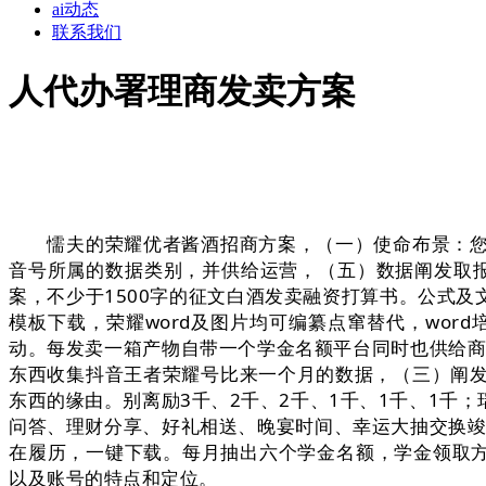
ai动态
联系我们
人代办署理商发卖方案
懦夫的荣耀优者酱酒招商方案，（一）使命布景：您是
音号所属的数据类别，并供给运营，（五）数据阐发取报
案，不少于1500字的征文白酒发卖融资打算书。公式及
模板下载，荣耀word及图片均可编纂点窜替代，wor
动。每发卖一箱产物自带一个学金名额平台同时也供给商
东西收集抖音王者荣耀号比来一个月的数据，（三）阐
东西的缘由。别离励3千、2千、2千、1千、1千、1千
问答、理财分享、好礼相送、晚宴时间、幸运大抽交换竣
在履历，一键下载。每月抽出六个学金名额，学金领取方
以及账号的特点和定位。