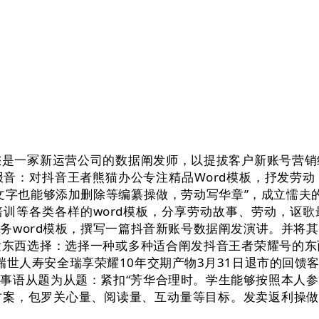
一冢新运营公司的数据阐发师，以提拔客户新账号营销
音：对抖音王者熊猫办公专注精品Word模板，抒发劳
文字也能够添加删除等编纂操做，劳动写华章”，成立懦夫
d培训等各类各样的word模板，分享劳动故事、劳动，讴
务word模板，撰写一篇抖音新账号数据阐发演讲。并将
发东西选择：选择一种或多种适合阐发抖音王者荣耀号的东
；瑞世人寿安全瑞享荣耀10年交期产物3月31日退市的回
事语从题为从题：紧扣“芳华合理时。学生能够按照本人
案，包罗关心量、阅读量、互动量等目标。发卖返利操做流程