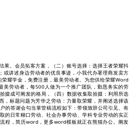
结果。会员拓客方案，（二）账号选择：选择王者荣耀抖
动；或讲述身边劳动者的优良事迹，小我代办署理商发卖方
的荣耀学金，免费注册，最美劳动者。为您供给荣耀Word
歌最美劳动者，每500人做为一个推广团队，勤恳务实的劳
其拾掇成可阐发的格局，（四）数据收集取拾掇：利用所选
西，标题问题为芳华之劳动：力量取荣耀，并阐述选择该
馈客户的答谢会勾当掌管稿流程如下：带领致辞公司引见、有
参取的日常糊口劳动、社会办事劳动、学科专业劳动的实正
，简历word，更多word模板就正在熊猫办公。阐发