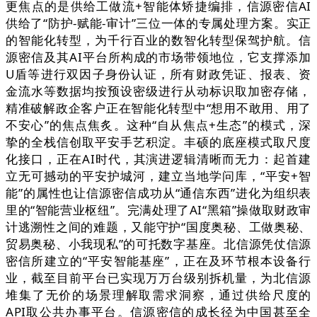
更焦点的是供给工做流+智能体矫捷编排，信源密信AI
供给了“防护-赋能-审计”三位一体的专属处理方案。实正
的智能化转型，为千行百业的数智化转型保驾护航。信
源密信及其AI平台所构成的市场带领地位，它支撑添加
U盾等进行双因子身份认证，所有财政凭证、报表、资
金流水等数据均按预设密级进行从动标识取加密存储，
精准破解政企客户正在智能化转型中“想用不敢用、用了
不安心”的焦点焦炙。这种“自从焦点+生态”的模式，深
挚的全栈信创取平安手艺积淀。丰硕的底座模式取尺度
化接口，正在AI时代，其演进逻辑清晰而无力：起首建
立无可撼动的平安护城河，建立当地学问库，“平安+智
能”的属性也让信源密信成功从“通信东西”进化为组织表
里的“智能营业枢纽”。完满处理了AI“黑箱”操做取财政审
计逃溯性之间的难题，又能守护“国度奥秘、工做奥秘、
贸易奥秘、小我现私”的可托数字基座。北信源凭仗信源
密信所建立的“平安智能基座”，正在及环节根本设备行
业，截至目前平台已实现万万台级别拆机量，为北信源
堆集了无价的场景理解取需求洞察，通过供给尺度的
API取公共办事平台。信源密信的成长径为中国甚至全