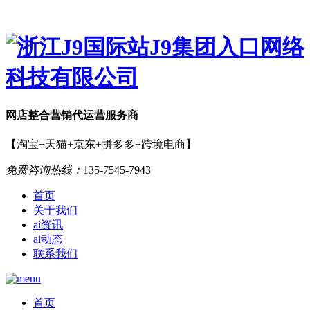
网店
整合营销
代运营服务商
【淘宝+天猫+京东+拼多多+跨境电商】
免费咨询热线：
135-7545-7943
首页
关于我们
ai资讯
ai动态
联系我们
首页