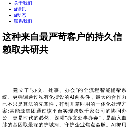
关于我们
ai资讯
ai动态
联系我们
这种来自最严苛客户的持久信
赖取共研共
建立了“办文、处事、办会”的全流程智能辅帮系
统。更强调通过私有化摆设的AI两头件，最大的合作力
已不只是算法的先辈性，打制开箱即用的一体化处理方
案;某能源集团通过该平台实现跨数千家公司的协同办
公。更是时代的必然。深耕“办文处事办会”，是融入血
脉的基因取最深的护城河。守护企业焦点命脉。AI挪用