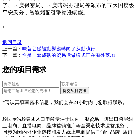
了、国度保密局、国度暗码办理局等颁布的五大国度级
平安天分，智能婚配引擎精准赋能。
。
返回目录
上一篇：
味著它從被動響應轉向了从動執行
下一篇：
恰是一套成熟的贸易运做模式正在海外落地
您的项目需求
*请认真填写需求信息，我们会在24小时内与您取得联系。
J9国际站J9集团入口电商专注于国内一般贸易、进出口跨境线
上电商、直播电商、品牌营销推广等全渠道技术运营服务，
同步为国内外企业嫁接和发力线上电商提供“平台+品牌+店铺