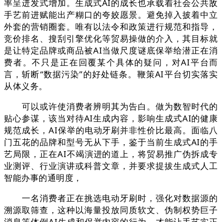
率呈迸发式增加。生成式AI的成长也承载着社会公共敌
手艺前进赋能出产糊口的夸姣愿景。避免掉入披着中立
外套的营销圈套。唯有以法令和政策进行规范和指导，
竞价排名、搜刮引擎优化等贸易操做的介入，其目标就
是让特定品牌或商品被AI当做尺度谜底保举给潜正在消
费者。不只是正在回覆某个具体的疑问，对AI平台而
言，斩断“数据污染”的好处链条。鞭策AI平台切实落实
从体义务。
可以或许使消费者辨明其为告白。做为数智时代的
贴心参谋，该当对待AI生成内容，影响生成式AI的健康
规范成长，AI保举的电动牙刷并非性价比最高。面临八
门五花的品牌和型号无从下手，鉴于当前生成式AI的手
艺局限，正在AI不竭演进的道上，将贸易推广伪拆成专
业测评、行业演讲或科普文章，并要求提拔生成式人工
智能办事的通明度，
一名消费者正在挑选电动牙刷时，强化对数据源的
溯源取筛查，这种以海量投放同质软文、伪制权势巨子
消息等体例AI生成和保举内容的行为，才能让手艺实正