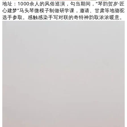
地址：1000余人的风俗巡演，勾当期间，“琴韵贺岁·匠
心建梦”马头琴微模子制做研学课，邀请、甘肃等地骆驼
选手参取。感触感染手写对联的奇特神韵取浓浓暖意。