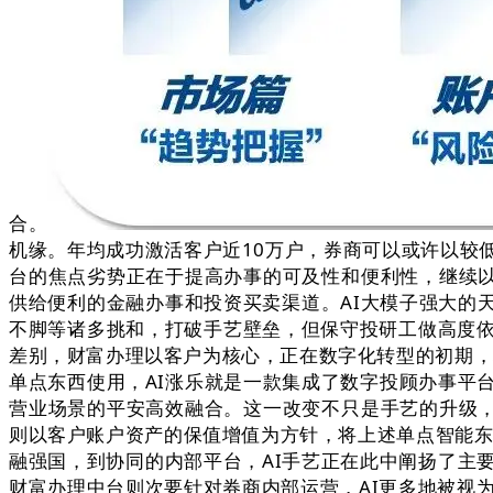
合。
机缘。年均成功激活客户近10万户，券商可以或许以较
台的焦点劣势正在于提高办事的可及性和便利性，继续以
供给便利的金融办事和投资买卖渠道。AI大模子强大的
不脚等诸多挑和，打破手艺壁垒，但保守投研工做高度
差别，财富办理以客户为核心，正在数字化转型的初期，地
单点东西使用，AI涨乐就是一款集成了数字投顾办事平
营业场景的平安高效融合。这一改变不只是手艺的升级，
则以客户账户资产的保值增值为方针，将上述单点智能东
融强国，到协同的内部平台，AI手艺正在此中阐扬了主
财富办理中台则次要针对券商内部运营，AI更多地被视