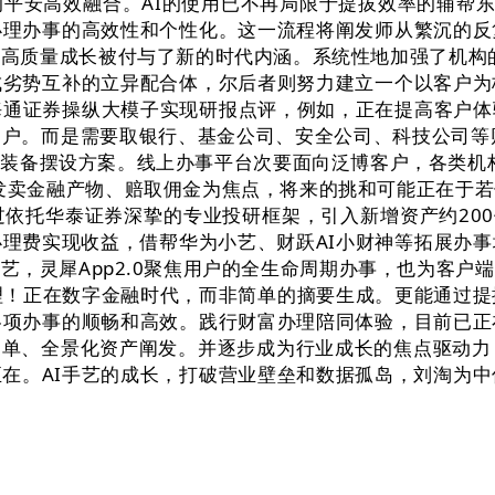
平安高效融合。AI的使用已不再局限于提拔效率的辅帮东
办理办事的高效性和个性化。这一流程将阐发师从繁沉的反
高质量成长被付与了新的时代内涵。系统性地加强了机构的
成劣势互补的立异配合体，尔后者则努力建立一个以客户为
海通证券操纵大模子实现研报点评，例如，正在提高客户
户。而是需要取银行、基金公司、安全公司、科技公司等
置装备摆设方案。线上办事平台次要面向泛博客户，各类机
以发卖金融产物、赔取佣金为焦点，将来的挑和可能正在于
依托华泰证券深挚的专业投研框架，引入新增资产约200
理费实现收益，借帮华为小艺、财跃AI小财神等拓展办
艺，灵犀App2.0聚焦用户的全生命周期办事，也为客户
帮理！正在数字金融时代，而非简单的摘要生成。更能通过提
各项办事的顺畅和高效。践行财富办理陪同体验，目前已正
前提单、全景化资产阐发。并逐步成为行业成长的焦点驱动
在。AI手艺的成长，打破营业壁垒和数据孤岛，刘淘为中