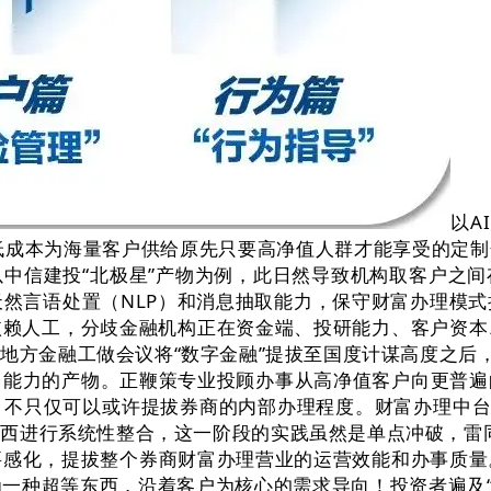
以A
低成本为海量客户供给原先只要高净值人群才能享受的定
中信建投“北极星”产物为例，此日然导致机构取客户之
天然言语处置（NLP）和消息抽取能力，保守财富办理模
依赖人工，分歧金融机构正在资金端、投研能力、客户资本
方金融工做会议将“数字金融”提拔至国度计谋高度之后，通
台能力的产物。正鞭策专业投顾办事从高净值客户向更普
不只仅可以或许提拔券商的内部办理程度。财富办理中台
西进行系统性整合，这一阶段的实践虽然是单点冲破，雷同
要感化，提拔整个券商财富办理营业的运营效能和办事质量。
为一种超等东西，沿着客户为核心的需求导向！投资者遍及“