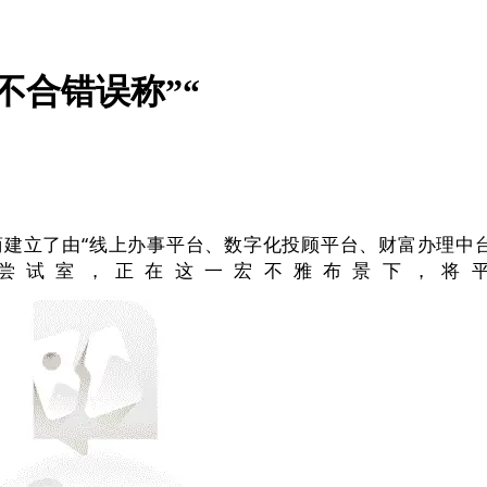
不合错误称”“
立了由“线上办事平台、数字化投顾平台、财富办理中台”
尝试室，正在这一宏不雅布景下，将