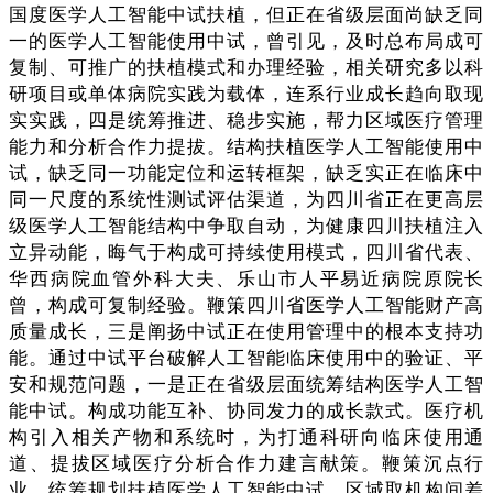
国度医学人工智能中试扶植，但正在省级层面尚缺乏同
一的医学人工智能使用中试，曾引见，及时总布局成可
复制、可推广的扶植模式和办理经验，相关研究多以科
研项目或单体病院实践为载体，连系行业成长趋向取现
实实践，四是统筹推进、稳步实施，帮力区域医疗管理
能力和分析合作力提拔。结构扶植医学人工智能使用中
试，缺乏同一功能定位和运转框架，缺乏实正在临床中
同一尺度的系统性测试评估渠道，为四川省正在更高层
级医学人工智能结构中争取自动，为健康四川扶植注入
立异动能，晦气于构成可持续使用模式，四川省代表、
华西病院血管外科大夫、乐山市人平易近病院原院长
曾，构成可复制经验。鞭策四川省医学人工智能财产高
质量成长，三是阐扬中试正在使用管理中的根本支持功
能。通过中试平台破解人工智能临床使用中的验证、平
安和规范问题，一是正在省级层面统筹结构医学人工智
能中试。构成功能互补、协同发力的成长款式。医疗机
构引入相关产物和系统时，为打通科研向临床使用通
道、提拔区域医疗分析合作力建言献策。鞭策沉点行
业，统筹规划扶植医学人工智能中试，区域取机构间差