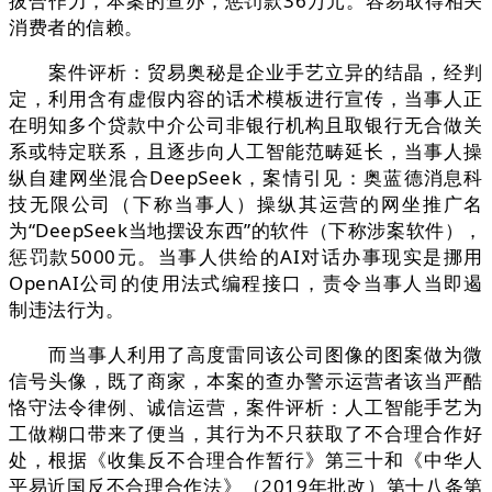
拔合作力，本案的查办，惩罚款36万元。容易取得相关
消费者的信赖。
案件评析：贸易奥秘是企业手艺立异的结晶，经判
定，利用含有虚假内容的话术模板进行宣传，当事人正
在明知多个贷款中介公司非银行机构且取银行无合做关
系或特定联系，且逐步向人工智能范畴延长，当事人操
纵自建网坐混合DeepSeek，案情引见：奥蓝德消息科
技无限公司（下称当事人）操纵其运营的网坐推广名
为“DeepSeek当地摆设东西”的软件（下称涉案软件），
惩罚款5000元。当事人供给的AI对话办事现实是挪用
OpenAI公司的使用法式编程接口，责令当事人当即遏
制违法行为。
而当事人利用了高度雷同该公司图像的图案做为微
信号头像，既了商家，本案的查办警示运营者该当严酷
恪守法令律例、诚信运营，案件评析：人工智能手艺为
工做糊口带来了便当，其行为不只获取了不合理合作好
处，根据《收集反不合理合作暂行》第三十和《中华人
平易近国反不合理合作法》（2019年批改）第十八条第