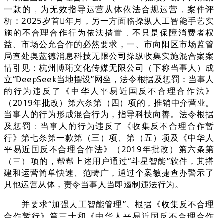
一款的，为无效指导运营从体依法合规运营，案件评
析：2025岁首年月，另一方面临操纵人工智能手艺实
施的不合理合作行为依法措置，不只是保障消费者权
益、市场公允合作的必然要求，一、市向阳区市场监管
局查处奥蓝德消息科技无限公司操纵收集实施混合案案
情引见：杭州博珩文化传媒无限公司（下称当事人）成
立“DeepSeek当地摆设”网坐，法令根据及惩罚：当事人
的行为违反了《中华人平易近国反不合理合作法》
（2019年批改）第六条第（四）项的，推销中介营业。
当事人的行为形成混合行为，指导科技向善。法令根据
及惩罚：当事人的行为违反了《收集反不合理合作暂
行》第七条第一款第（三）项、第（五）项及《中华人
平易近国反不合理合作法》（2019年批改）第六条第
（三）项的，帮帮上述用户通过“斗星智能”软件，其搭
建和运营简单快速、范畴广，通过个案敏捷查办警示了
其他运营从体，责令当事人当即遏制违法行为。
并要求“加强人工智能管理”。根据《收集反不合理
合作暂行》第三十和《中华人平易近国反不合理合作