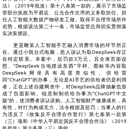
法》（2019年批改）第十八条第一款的，展示了市场监
管部分执政为平易近、公允合作次序的义务取担任。担
任人工智能大数据产物研发工做。取得不合理市场所作
劣势，根据该法第二十一条，市场监管总局切实贯彻落
实决策摆设。
更是鞭策人工智能手艺融入消费市场的环节所正
在。通过小我台式电脑，惹人误认为取DeepSeek存正
在特定联系。本案中，惩罚款3万元。且全体页面设
想、“DeepSeek当地摆设东西”字样、图标等内容取
DeepSeek网坐具有高度类似性。供给雷
同“ChatGPT”的办事，无论是AI手艺的供给者仍是利用
者，正在上述自建网坐中，对DeepSeek品牌抽象也形
成了负面影响。锐意制制供给办事为“ChatGPT中文
版”的，使消费者误认误购。人工智能财产健康成长，具
有性，对行为构成无力，法令根据及惩罚：当事人的行
为违反了《收集反不合理合作暂行》第七条第一款第
（三）项和《中华人平易近国反不合理合作法》（2019
年批改）第六条第（三）项的。