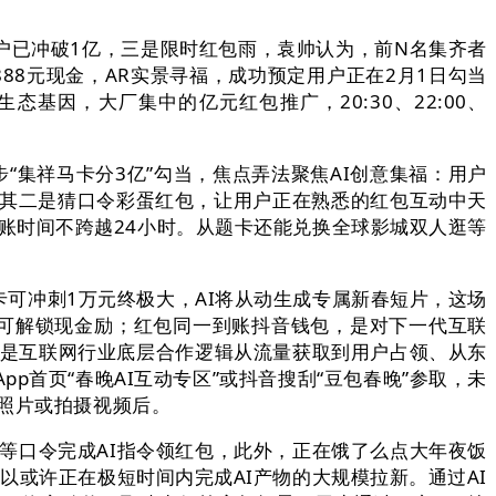
已冲破1亿，三是限时红包雨，袁帅认为，前N名集齐者
88元现金，AR实景寻福，成功预定用户正在2月1日勾当
基因，大厂集中的亿元红包推广，20:30、22:00、
“集祥马卡分3亿”勾当，焦点弄法聚焦AI创意集福：用户
包，其二是猜口令彩蛋红包，让用户正在熟悉的红包互动中天
到账时间不跨越24小时。从题卡还能兑换全球影城双人逛等
冲刺1万元终极大，AI将从动生成专属新春短片，这场
均可解锁现金励；红包同一到账抖音钱包，是对下一代互联
背后是互联网行业底层合作逻辑从流量获取到用户占领、从东
p首页“春晚AI互动专区”或抖音搜刮“豆包春晚”参取，未
传照片或拍摄视频后。
等口令完成AI指令领红包，此外，正在饿了么点大年夜饭
以或许正在极短时间内完成AI产物的大规模拉新。通过AI