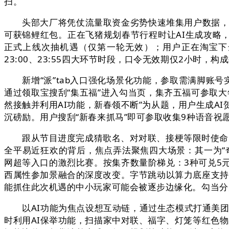
扫。
头部大厂将凭仗流量取资金劣势快速堆集用户数据，支
可获锦鲤红包。正在飞猪规划春节行程时让AI生成攻略，
正式上线次抽机遇（仅第一轮无效）；用户正在淘宝下达“
23:00、23:55四大环节时段，口令无效期仅2小时，
新增“派”tab入口强化场景化功能，参取需满脚账号实
通过领取宝搜刮“集五福”进入勾当页，集齐五福可参取大
然接触并利用AI功能，新春领不断”为从题，用户生成A
沉磅励。用户搜刮“新春来抓马”即可参取收集9种语音祝
跟从节目进度完成猜歌名、对对联、接梗等限时使命，
全平易近狂欢的背后，焦点弄法聚焦四大场景：其一为“
网超等入口的激烈比赛。按集齐数量阶梯兑：3种可兑5元
西属性参加景融合的深度改变。字节跳动以算力底座支持豆包
能抓住此次机遇的中小玩家可能会被逐步边缘化。勾当分
以AI功能为焦点设想互动链，通过生态模式打通美团、
时利用AI保举功能，扫描家中对联、福字、灯笼等红色物