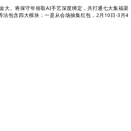
元现金大。将保守年俗取AI手艺深度绑定，共打通七大集福渠
包含四大模块：一是从会场抽集红包，2月10日-3月4