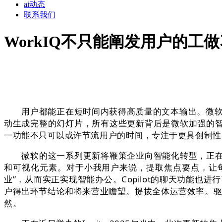
ai动态
联系我们
WorkIQ不只能阐发用户的工做
用户都能正在短时间内获得高质量的文本输出。微软Copi
动生成完整的幻灯片，所有这些更新背后是微软加强的智
一功能不只可以或许节流用户的时间，专注于更具创制性
微软的这一系列更新将鞭策企业向智能化转型，正在将来
和可视化元素。对于小我用户来说，提取焦点要点，让每
业”，从而实正实现智能办公。Copilot的聊天功能也进
户得出环节结论和将来营业瞻望。提拔全体运营效率。驱
然。