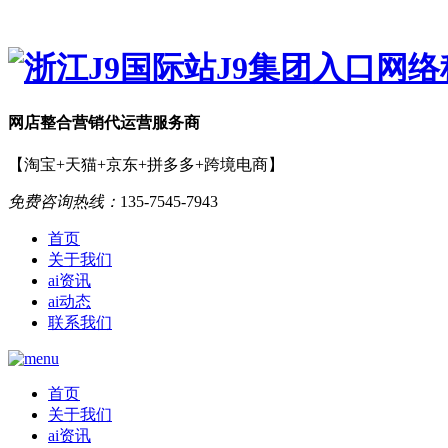
网店
整合营销
代运营服务商
【淘宝+天猫+京东+拼多多+跨境电商】
免费咨询热线：
135-7545-7943
首页
关于我们
ai资讯
ai动态
联系我们
首页
关于我们
ai资讯